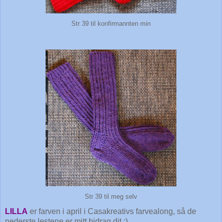
Str 39 til konfirmannten min
Str 39 til meg selv
LILLA
er farven i april i Casakreativs farvealong, så de
nederste lestene er mitt bidrag dit :)