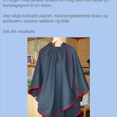
En engel i Alta bestilte luhkka hos meg som hun skulle gi i
bursdagsgave til sin mann.
Jeg valgte koksgrå vadmel, med bringebærrøde biser, og
pyntesøm i samme rødfarve og blått.
Slik ble resultatet: