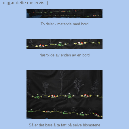
utgjør dette metervis ;)
To deler - metervis med bord
Nærbilde av enden av en bord
Så er det bare å ta fatt på selve blomstene