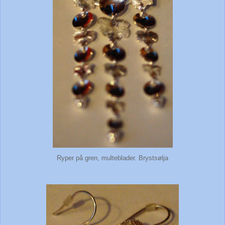
Ryper på gren, multeblader. Brystsølja