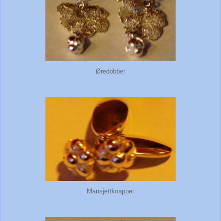
Øredobber
Mansjettknapper