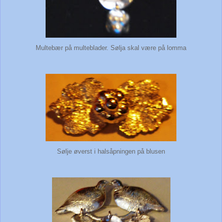
Multebær på multeblader. Sølja skal være på lomma
Sølje øverst i halsåpningen på blusen